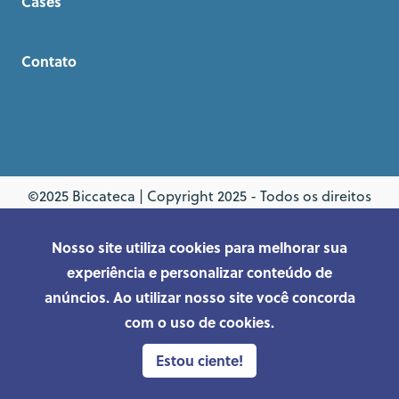
Cases
Contato
©2025 Biccateca | Copyright 2025 - Todos os direitos
reservados.
Nosso site utiliza cookies para melhorar sua
Desenvolvido por
TNB
.studio
experiência e personalizar conteúdo de
anúncios. Ao utilizar nosso site você concorda
com o uso de cookies.
Estou ciente!