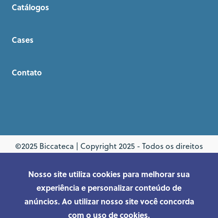
Catálogos
Cases
Contato
©2025 Biccateca | Copyright 2025 - Todos os direitos
reservados.
Nosso site utiliza cookies para melhorar sua
Desenvolvido por
TNB
.studio
experiência e personalizar conteúdo de
anúncios. Ao utilizar nosso site você concorda
com o uso de cookies.