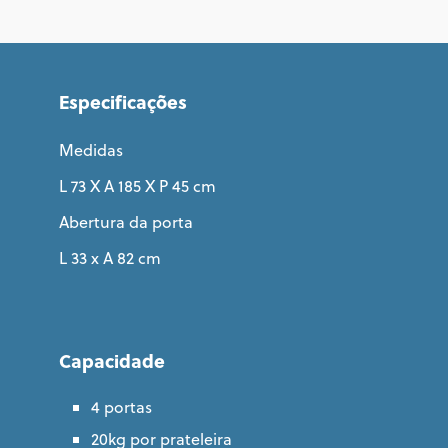
Especificações
Medidas
L 73 X A 185 X P 45 cm
Abertura da porta
L 33 x A 82 cm
Capacidade
4 portas
20kg por prateleira